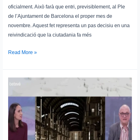
oficialment. Això farà que entri, previsiblement, al Ple
de l’Ajuntament de Barcelona el proper mes de
novembre. Aquest fet representa un pas decisiu en una
reivindicació que la ciutadania fa més
Read More »
Entrevista
a
Ferran
Armengol,
membre
de
la