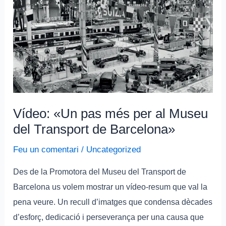
pas
més
per
al
Museu
del
Transport
Vídeo: «Un pas més per al Museu
de
del Transport de Barcelona»
Barcelona»
Feu un comentari
/
Uncategorized
Des de la Promotora del Museu del Transport de
Barcelona us volem mostrar un vídeo-resum que val la
pena veure. Un recull d’imatges que condensa dècades
d’esforç, dedicació i perseverança per una causa que