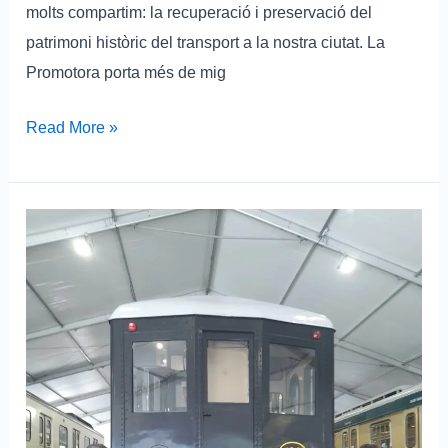
molts compartim: la recuperació i preservació del
patrimoni històric del transport a la nostra ciutat. La
Promotora porta més de mig
Read More »
Èxit
absolut
de
l’exposició
de
trens
històrics
del