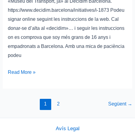
«Museu del Transport, ja» al Decidim Barcelona.
https://www.decidim.barcelona/initiatives/i-1873 Podeu
signar online seguint les instruccions de la web. Cal
donar-se d’alta al «decidim»… i seguir les instruccions
on es comprova que soy més grans de 16 anys i
empadronats a Barcelona. Amb una mica de paciència
podeu
Read More »
1
2
Següent
→
Avís Legal