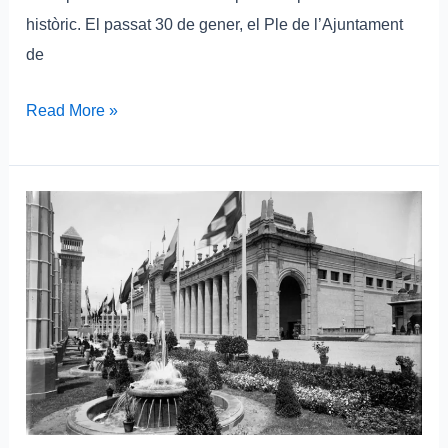
històric. El passat 30 de gener, el Ple de l’Ajuntament
de
Read More »
Informacions
errònies
a
La
Vanguardia
sobre
possible
Museu
del