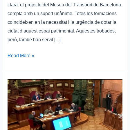
clara: el projecte del Museu del Transport de Barcelona
compta amb un suport unànime. Totes les formacions
coincideixen en la necessitat i la urgència de dotar la
ciutat d’aquest espai patrimonial. Aquestes trobades,
però, també han servit […]
Read More »
Aprovada
per
unanimitat
la
creació
del