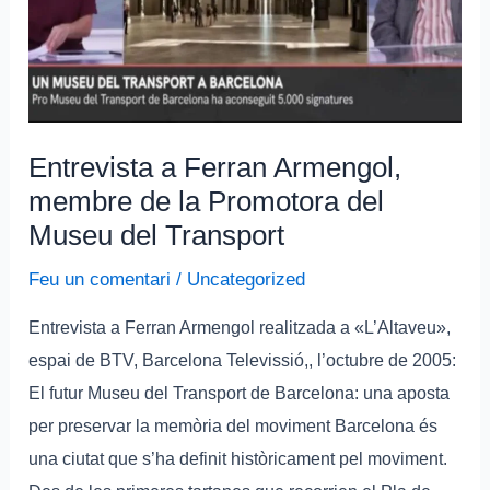
Promotora
del
Museu
del
Transport
Entrevista a Ferran Armengol,
membre de la Promotora del
Museu del Transport
Feu un comentari
/
Uncategorized
Entrevista a Ferran Armengol realitzada a «L’Altaveu»,
espai de BTV, Barcelona Televissió,, l’octubre de 2005:
El futur Museu del Transport de Barcelona: una aposta
per preservar la memòria del moviment Barcelona és
una ciutat que s’ha definit històricament pel moviment.