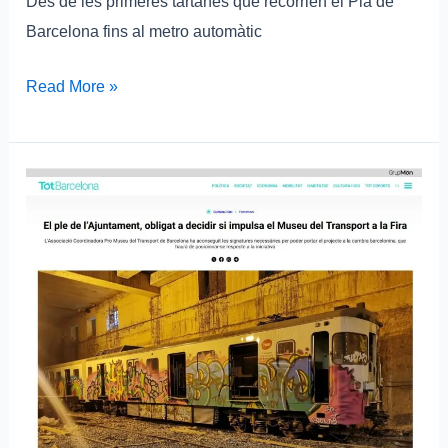
Des de les primeres tartanes que recorrien el Pla de
Barcelona fins al metro automàtic
Read More »
El
triomf
de
la
iniciativa
ciutadana
pel
Museu
del