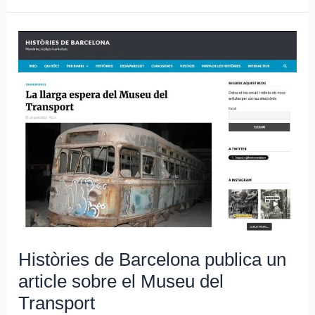
Històries
de
Barcelona
publica
un
article
sobre
el
Museu
del
Transport
Històries de Barcelona publica un
article sobre el Museu del
Transport