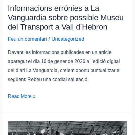
Informacions errònies a La
Transport
Vanguardia sobre possible Museu
a
del Transport a Vall d’Hebron
Vall
d’Hebron
Feu un comentari
/
Uncategorized
Davant les informacions publicades en un article
aparegut el dia 16 de gener de 2026 a l’edició digital
del diari La Vanguardia, creiem oportú puntualitzar el
següent: Rebeu una cordial salutació.
Read More »
Vídeo:
«Un