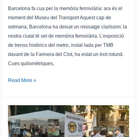
Barcelona fa cua per la memòria ferroviària: ara és el
moment del Museu del Transport Aquest cap de
setmana, Barcelona ha deixat un missatge claríssim: la
nostra ciutat té set de memòria ferroviària. L’exposició
de trenss històrics del metro, instal·lada per TMB
davant de la Farinera del Clot, ha estat un èxit rotund.
Cues quilomètriques,
Read More »
Admesa
oficialment
la
iniciativa