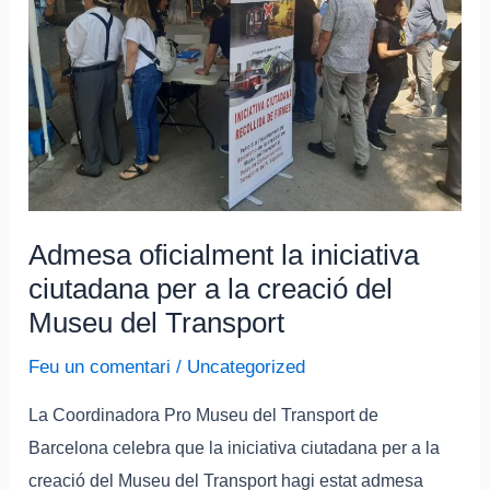
ciutadana
per
a
la
creació
del
Museu
Admesa oficialment la iniciativa
del
ciutadana per a la creació del
Transport
Museu del Transport
Feu un comentari
/
Uncategorized
La Coordinadora Pro Museu del Transport de
Barcelona celebra que la iniciativa ciutadana per a la
creació del Museu del Transport hagi estat admesa