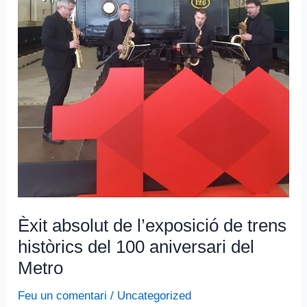
100
aniversari
del
Metro
Èxit absolut de l’exposició de trens
històrics del 100 aniversari del
Metro
Feu un comentari
/
Uncategorized